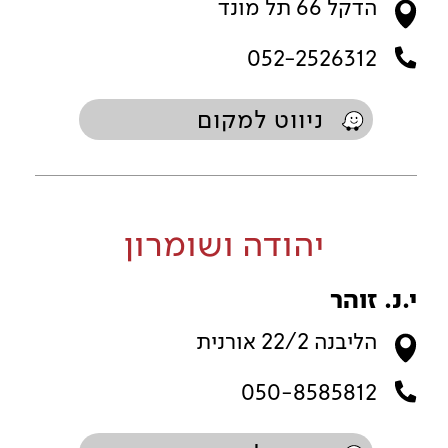
הדקל 66 תל מונד
052-2526312
ניווט למקום
יהודה ושומרון
י.נ. זוהר
הליבנה 22/2 אורנית
050-8585812