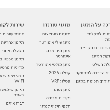
כה על המזגן
מזגני טורנדו
שירות לקוח
נות לתקלות
מזגנים מומלצים
אמנת שירות טו
ות
מזגן עילי אינוורטר
תקנון אחריות
ש נכון במזגן נייד
מזגן מיני מרכזי
הפעלת אחריו
קת המזגן
אינוורטר
תקנון טכנאי בת
לת השלט
מזגן מולטי אינוורטר
מדיניות פרטיו
ני הדרכה לתחזוקה
קטלוג 2026
תנאי שימוש א
ומון: תכונות במזגן
קטלוג VRF
WIFI
מזגן נסתר
תקנון שימוש 
באתר
נקודות מכירה
דברו איתנו
חלקי חילוף למזגן