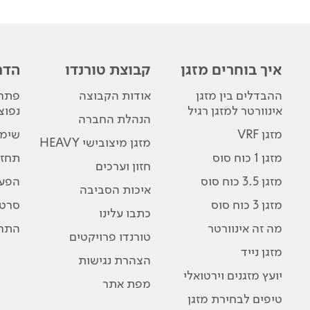
איך בוחרים מזגן
קבוצת טורנדו
הדר
ההבדלים בין מזגן
אודות הקבוצה
פתרו
אינוורטר למזגן רגיל
נפוצ
הנהלת החברה
מזגן VRF
שימו
מזגן מיצובישי HEAVY
מזגן 1 כוח סוס
תחזו
חזון וערכים
מזגן 3.5 כוח סוס
הפע
איכות הסביבה
מזגן 3 כוח סוס
סרטו
כתבו עלינו
מה זה אינוורטר
התרג
טורנדו פרויקטים
מזגן נייד
הצהרת נגישות
יועץ מזגנים וירטואלי
מפת אתר
טיפים לבחירת מזגן