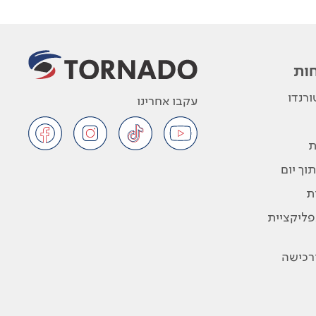
ות
רנדו
עקבו אחרינו
ת
וך יום
ת
פליקציית
ורכישה