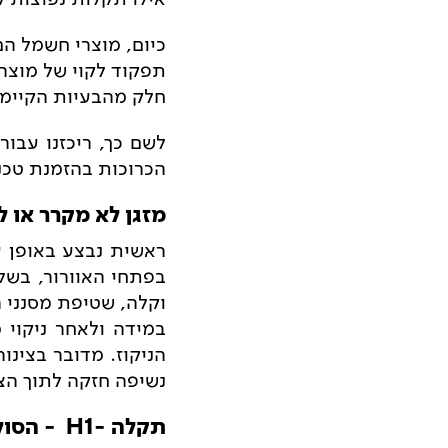
כיום, מוצרי חשמל הם
תפקוד לקוי של מוצר 
חלק מהבעיות הקיימות
לשם כך, ריכזנו עבור
הכרוכות בהזמנת טכנ
מזגן לא מקרר או 
ראשית נבצע באופן ע
בפתחי האוורור, בשל 
וקלה, שטיפת מסנני הא
במידה ולאחר ניקוי 
הניקוז. מדובר בצינו
נשיפה חזקה לתוך הצי
תקלה -H1 - הסוללה ביחידה החיצונית של המזגן קפאה