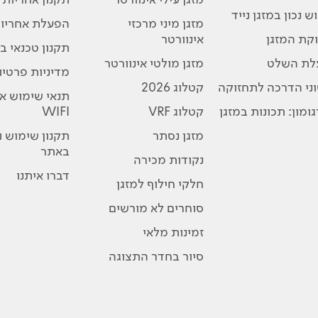
ש נכון במזגן נייד
מזגן מיני מרכזי
הפעלת אחריו
קת המזגן
אינוורטר
תקנון טכנאי בת
לת השלט
מזגן מולטי אינוורטר
מדיניות פרטיו
ני הדרכה לתחזוקה
קטלוג 2026
תנאי שימוש א
ומון: תכונות במזגן
קטלוג VRF
WIFI
מזגן נסתר
תקנון שימוש 
באתר
נקודות מכירה
דברו איתנו
חלקי חילוף למזגן
סוחרים לא מורשים
זמינות מלאי
סיור בחדר התצוגה