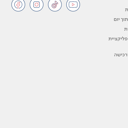
ת
וך יום
ת
פליקציית
ורכישה