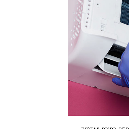
יחמם בחורף ושתמיד