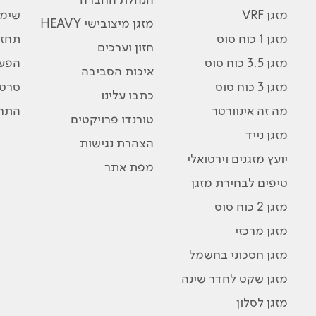
מזגן VRF
שימו
מזגן מיצובישי HEAVY
מזגן 1 כוח סוס
תחזו
חזון וערכים
מזגן 3.5 כוח סוס
הפע
איכות הסביבה
מזגן 3 כוח סוס
סרטו
כתבו עלינו
מה זה אינוורטר
התרג
טורנדו פרויקטים
מזגן נייד
הצהרת נגישות
יועץ מזגנים וירטואלי
מפת אתר
טיפים לבחירת מזגן
מזגן 2 כוח סוס
מזגן מרכזי
מזגן חסכוני בחשמל
מזגן שקט לחדר שינה
מזגן לסלון