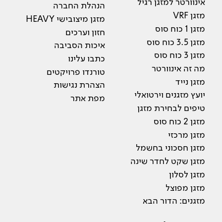
אינוורטר למזגן רגיל
הנהלת החברה
מזגן VRF
מזגן מיצובישי HEAVY
מזגן 1 כוח סוס
חזון וערכים
מזגן 3.5 כוח סוס
איכות הסביבה
מזגן 3 כוח סוס
כתבו עלינו
מה זה אינוורטר
טורנדו פרויקטים
מזגן נייד
הצהרת נגישות
יועץ מזגנים וירטואלי
מפת אתר
טיפים לבחירת מזגן
מזגן 2 כוח סוס
מזגן מרכזי
מזגן חסכוני בחשמל
מזגן שקט לחדר שינה
מזגן לסלון
מזגן מפוצל
מזגנים: הדור הבא