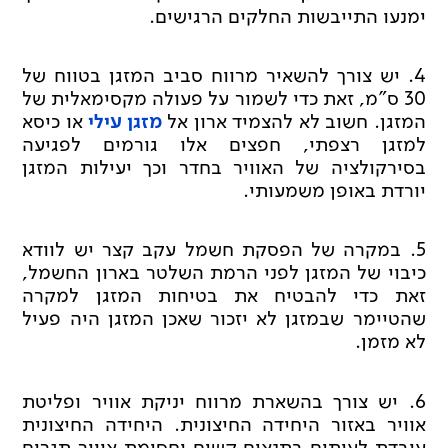
ימנעו התייבשות החלקים הרגישים.
4. יש צורך להשאיר מרווח סביב המזגן בטווח של
30 ס"מ, זאת כדי לשמור על פעולה מקסימאלית של
המזגן. חשוב לא להצמיד ארון אל
מזגן עילי
או כיסא
למזגן רצפתי, חפצים אלו גורמים לפגיעה
בסירקולציה של האוויר בחדר וכך יעילות המזגן
יורדת באופן משמעותי.
5. במקרה של הפסקת חשמל עקב קצר יש לוודא
כיבוי של המזגן לפני הרמת השלטר בארון החשמל,
זאת כדי להבטיח את בטיחות המזגן למקרה
שהטיימר שבמזגן לא יזכור שאכן המזגן היה פעיל
לא מזמן.
6. יש צורך בהשארת מרווח יניקת אוויר ופליטת
אוויר באזור היחידה החיצונית. היחידה החיצונית
עובדת לעיתים בתנאים קשים וחסימת אוויר תגרום