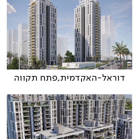
דוראל-האקדמית,פתח תקווה