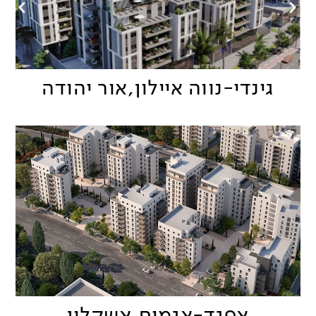
גינדי-נווה איילון,אור יהודה
אפגד-אגמים,אשקלון