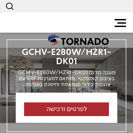
GCHV-E280W/HZR1-
DK01
מעבה מדגם GCHV-E280W/HZR1-DK01
בעיצוב קומפקטי, מותאם למערכות VRF עם
עוצמת קירור מותאמת וחיסכון באנרגיה.
לפרטים ורכישה