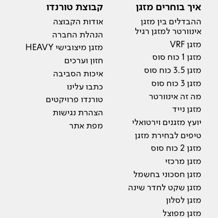
איך בוחרים מזגן
קבוצת טורנדו
ההבדלים בין מזגן
אודות הקבוצה
אינוורטר למזגן רגיל
הנהלת החברה
מזגן VRF
מזגן מיצובישי HEAVY
מזגן 1 כוח סוס
חזון וערכים
מזגן 3.5 כוח סוס
איכות הסביבה
מזגן 3 כוח סוס
כתבו עלינו
מה זה אינוורטר
טורנדו פרויקטים
מזגן נייד
הצהרת נגישות
יועץ מזגנים וירטואלי
מפת אתר
טיפים לבחירת מזגן
מזגן 2 כוח סוס
מזגן מרכזי
מזגן חסכוני בחשמל
מזגן שקט לחדר שינה
מזגן לסלון
מזגן מפוצל