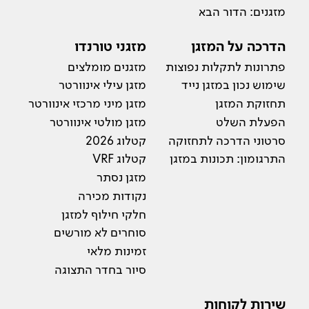
מזגנים: הדור הבא
הדרכה על המזגן
מזגני טורנדו
פתרונות לתקלות נפוצות
מזגנים מומלצים
שימוש נכון במזגן נייד
מזגן עילי אינוורטר
תחזוקת המזגן
מזגן מיני מרכזי אינוורטר
הפעלת השלט
מזגן מולטי אינוורטר
סרטוני הדרכה לתחזוקה
קטלוג 2026
התרגומון: תכונות במזגן
קטלוג VRF
מזגן נסתר
נקודות מכירה
חלקי חילוף למזגן
סוחרים לא מורשים
זמינות מלאי
סיור בחדר התצוגה
שירות לקוחות