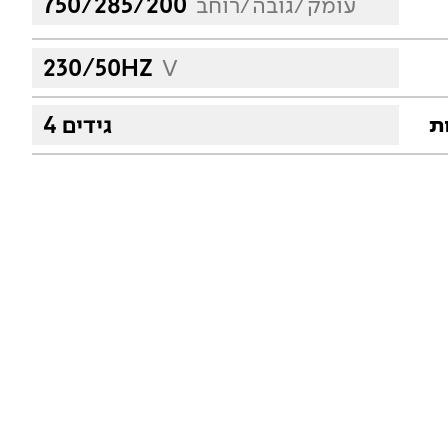
עומק/גובה/רוחב
750/285/200
230/50HZ
V
4 גידים
ת