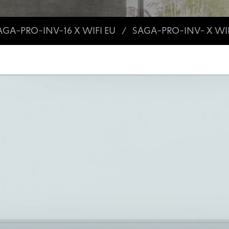
AGA-PRO-INV-16 X WIFI EU
SAGA-PRO-INV- X WIF
/