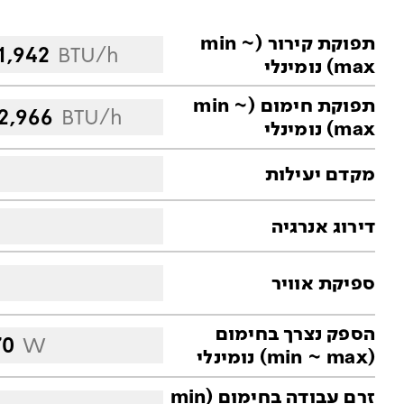
תפוקת קירור (min ~
11,942
BTU/h
max) נומינלי
תפוקת חימום (min ~
12,966
BTU/h
max) נומינלי
מקדם יעילות
דירוג אנרגיה
ספיקת אוויר
הספק נצרך בחימום
70
W
(min ~ max) נומינלי
זרם עבודה בחימום (min