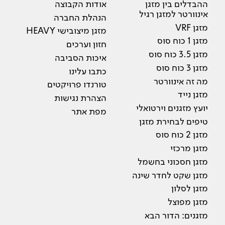
ההבדלים בין מזגן
אודות הקבוצה
אינוורטר למזגן רגיל
הנהלת החברה
מזגן VRF
מזגן מיצובישי HEAVY
מזגן 1 כוח סוס
חזון וערכים
מזגן 3.5 כוח סוס
איכות הסביבה
מזגן 3 כוח סוס
כתבו עלינו
מה זה אינוורטר
טורנדו פרויקטים
מזגן נייד
הצהרת נגישות
יועץ מזגנים וירטואלי
מפת אתר
טיפים לבחירת מזגן
מזגן 2 כוח סוס
מזגן מרכזי
מזגן חסכוני בחשמל
מזגן שקט לחדר שינה
מזגן לסלון
מזגן מפוצל
מזגנים: הדור הבא