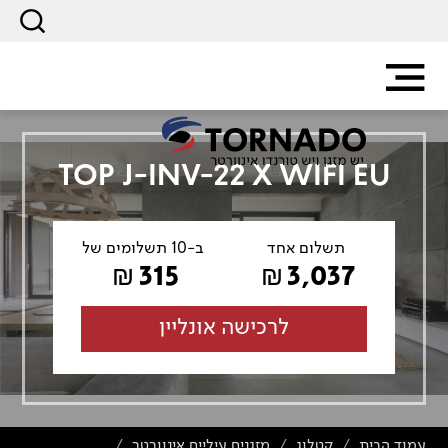
TOP J-INV-22 X WIFI EU
תשלום אחד
ב-10 תשלומים של
315
3,037
₪
₪
לרכישה אונליין
עמוד הבית
קטלוג
מזגנים עיליים אינוורטר
/
/
/