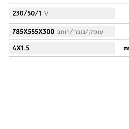
230/50/1
V
עומק/גובה/רוחב
785X555X300
4X1.5
ת