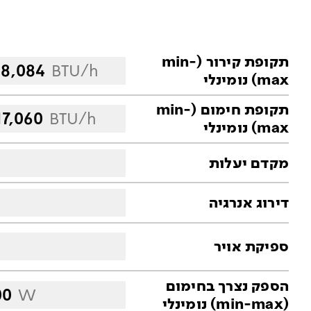
תקופת קירור (min-
18,084
BTU/h
max) נומינלי
תקופת חימום (min-
17,060
BTU/h
max) נומינלי
מקדם יעלות
דירוג אנרגיה
ספיקת אויר
הספק נצרך בחימום
00
W
(min-max) נומינלי