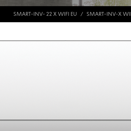
SMART-INV- 22 X WIFI EU
SMART-INV-X WIF
/