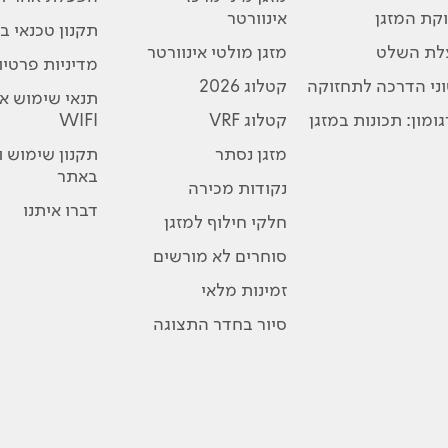
קת המזגן
אינוורטר
תקנון טכנאי בת
לת השלט
מזגן מולטי אינוורטר
מדיניות פרטיו
ני הדרכה לתחזוקה
קטלוג 2026
תנאי שימוש א
ומון: תכונות במזגן
קטלוג VRF
WIFI
מזגן נסתר
תקנון שימוש 
באתר
נקודות מכירה
דברו איתנו
חלקי חילוף למזגן
סוחרים לא מורשים
זמינות מלאי
סיור בחדר התצוגה