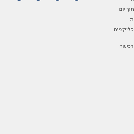
וך יום
ת
פליקציית
ורכישה