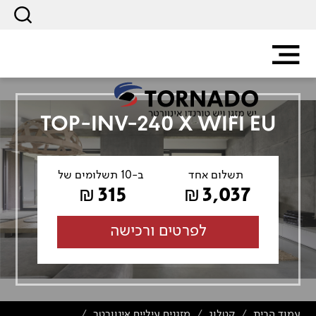
TOP-INV-240 X WIFI EU
תשלום אחד
ב-10 תשלומים של
315
3,037
₪
₪
לפרטים ורכישה
עמוד הבית
קטלוג
מזגנים עיליים אינוורטר
/
/
/