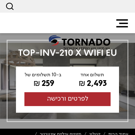
TOP-INV-210 X WIFI EU
תשלום אחד
ב-10 תשלומים של
259
2,493
₪
₪
לפרטים ורכישה
עמוד הבית
קטלוג
מזגנים עיליים אינוורטר
/
/
/