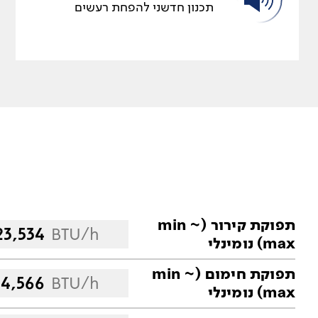
תכנון חדשני להפחת רעשים
תפוקת קירור (min ~
23,534
BTU/h
max) נומינלי
תפוקת חימום (min ~
24,566
BTU/h
max) נומינלי