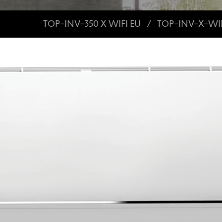
TOP-INV-350 X WIFI EU
TOP-INV-X-WIF
/