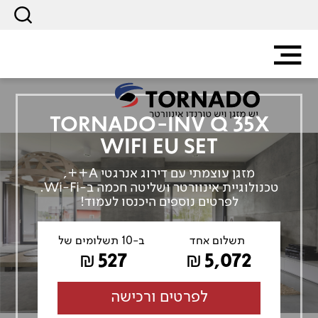
TORNADO-INV Q 35X
WIFI EU SET
מזגן עוצמתי עם דירוג אנרגטי A++,
טכנולוגיית אינוורטר ושליטה חכמה ב-Wi-Fi.
לפרטים נוספים היכנסו לעמוד!
תשלום אחד
ב-10 תשלומים של
527
5,072
₪
₪
לפרטים ורכישה