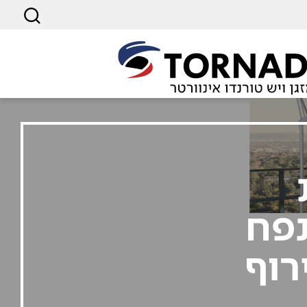
נפח
רוף