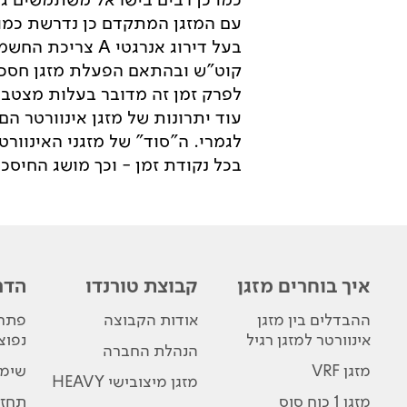
עם המזגן המתקדם כן נדרשת כמו
לפרק זמן זה מדובר בעלות מצטברת של בסך
עוד יתרונות של מזגן אינוורטר ה
לגמרי. ה"סוד" של מזגני האינוו
בכל נקודת זמן - וכך מושג החיס
איך בוחרים מזגן
קבוצת טורנדו
הדר
ההבדלים בין מזגן
אודות הקבוצה
פתרו
אינוורטר למזגן רגיל
נפוצ
הנהלת החברה
מזגן VRF
שימו
מזגן מיצובישי HEAVY
מזגן 1 כוח סוס
תחזו