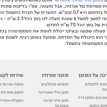
ת מסוימת של אנרגיה, אבל מועטה. עפ"י בדיקות שונ
בעל דירוג אנרגטי A צריכת החשמל בחימום היא 0.7 קוט"ש. התערי
קוט"ש ובהתאם הפעלת מזגן 
 הכל 70 ש"ח לחודש.
ם פעולה שקטה ובעיקר יכולת לווסת את הטמפרטורה בכל ח
רטר הוא היכולת של המדחס, שפועל באופן רציף, לשנות 
כון המשמעותי בחשמל.
כה על המזגן
מזגני טורנדו
שירות לקוח
נות לתקלות
מזגנים מומלצים
אמנת שירות טו
ות
מזגן עילי אינוורטר
תקנון אחריות
ש נכון במזגן נייד
מזגן מיני מרכזי
הפעלת אחריו
קת המזגן
אינוורטר