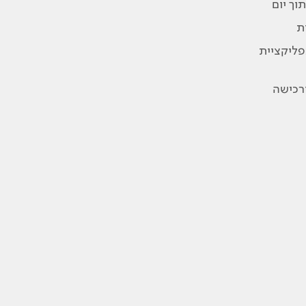
וך יום
ת
פליקציית
ורכישה