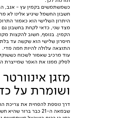
תורמת לכך.
כשמשתמשים בקמין עץ - אגב, ההב
חשבון החשמל שיגיע אלינו לא מת
היתרון השלישי הוא כאמור התרומה
מצד שני, כדאי לקחת בחשבון גם א
הקמין. בנוסף, חשוב להקצות מקו
חיסרון שלישי הוא שקשה עד בלתי
התוצאה עלולה להיות חמה מדי.
עוד מרכיב שאסור לשכוח כששוקלי
לסלק ממנו את האפר שמייצרת הב
מזגן אינוורטר
ושומרת על כד
דרך נוספת להפחית את צריכת הח
שבמאה ה-21 כבר ברור שהיא חשובה במיוחד - היא להשתמש
כמו כן רבים בישראל משתמשים ג