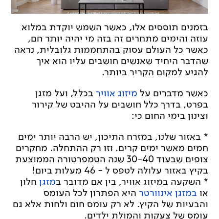
בזמנים תוססים אלו, כאשר השמש יוקדת במלוא
עוזה והימים מתחרים זה בזה מי יהיה יותר חם,
כאשר כל העולם עסוק בהתחממות גלובלית, נראה
שהדבר היחיד שאנשים חושבים עליו הוא איך
להגיע למקום הקריר ביותר.
כאשר מדברים על
מיזוג אוויר
בכלל, ועל מזגן
בפרט, בדרך כלל חושבים על ההיבט של קירור
וצינון בימי החום כי:
* באזור שלנו, במזרח התיכון, יש הרבה יותר ימים
חמים מאשר ימים קרים. וזו רק ההתחלה. מחקרים
צופים שבעוד 30-40 שנה הטמפרטורה הממוצעת
בקיץ באזור עלולה לטפס ל - 46 מעלות ביום!
* השקעה במיזוג אוויר, בין אם מדובר ב
מזגן
חלון
או
במזגן אינוורטר
היא הפתרון לכל העומס
והבעיות של הקיץ. לא רק עומס חום ולחות אלא גם
עומס של צעקות והמולת ילדים.