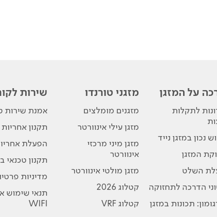
כה על המזגן
מזגני טורנדו
שירות לקוח
נות לתקלות
מזגנים מומלצים
אמנת שירות טו
ות
מזגן עילי אינוורטר
תקנון אחריות
ש נכון במזגן נייד
מזגן מיני מרכזי
הפעלת אחריו
קת המזגן
אינוורטר
תקנון טכנאי בת
לת השלט
מזגן מולטי אינוורטר
מדיניות פרטיו
ני הדרכה לתחזוקה
קטלוג 2026
תנאי שימוש א
ומון: תכונות במזגן
קטלוג VRF
WIFI