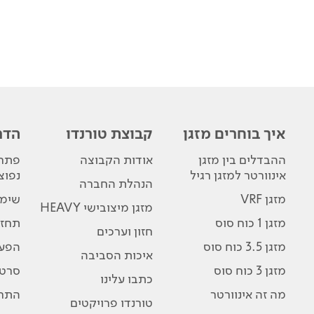
איך בוחרים מזגן
קבוצת טורנדו
הדר
ההבדלים בין מזגן
אודות הקבוצה
פתרו
אינוורטר למזגן רגיל
נפוצ
הנהלת החברה
מזגן VRF
שימו
מזגן מיצובישי HEAVY
מזגן 1 כוח סוס
תחזו
חזון וערכים
מזגן 3.5 כוח סוס
הפע
איכות הסביבה
מזגן 3 כוח סוס
סרטו
כתבו עלינו
מה זה אינוורטר
התרג
טורנדו פרויקטים