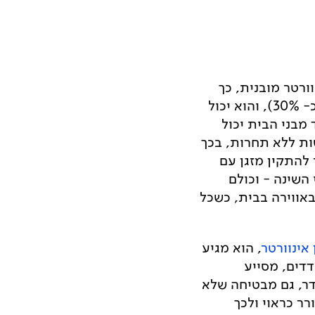
ורטר מובנית, כך
שהוא חסכוני ביותר בצריכת החשמל שלו (חשבון החשמל יכול לצאת זול בעד כ- 30%), והוא יכול
מבני הבית יכול
ות ללא תחרות, בכך
להתקין מזגן עם
 השינה - וכולם
באווירה בבית, כשכל
 אינוורטר
, הוא מגיע
דדים, מסייע
דר, גם מבטיחה שלא
רר כראוי ולכך