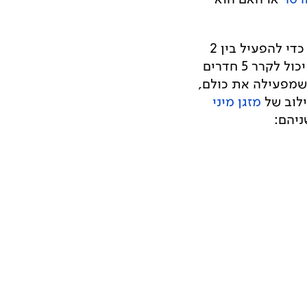
הוא מזגן בעל יחידה חיצונית אחת - המדחס, שבה ניתן להשתמש כדי להפעיל בין 2
ל- 5 יחידות פנימיות - כלומר, מזגן מולטי אחד (כמו גם מזגן מיני מרכזי אחד) יכול לקרר 5 חדרים
 שמפעילה את כולם,
ילוב של
מזגן מיני
ניהם: