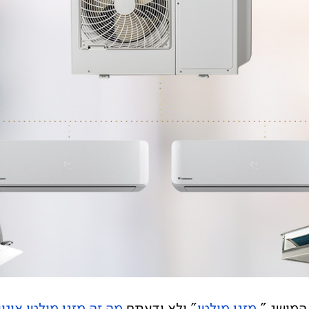
מושג "
מזגן מולטי
" ולא ידעתם
מה זה מזגן מולטי אינו