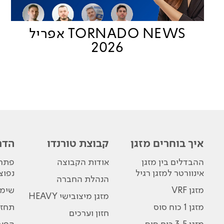
TORNADO NEWS אפריל
2026
איך בוחרים מזגן
קבוצת טורנדו
הדר
ההבדלים בין מזגן
אודות הקבוצה
פתרו
אינוורטר למזגן רגיל
נפוצ
הנהלת החברה
מזגן VRF
שימו
מזגן מיצובישי HEAVY
מזגן 1 כוח סוס
תחזו
חזון וערכים
מזגן 3.5 כוח סוס
הפע