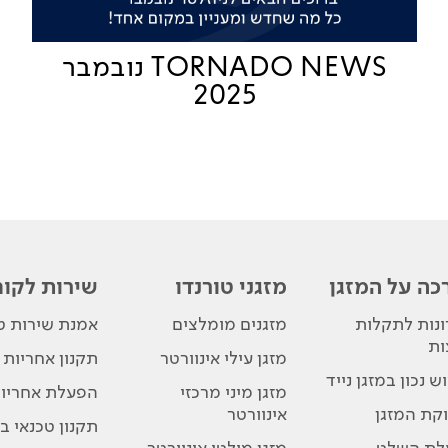
TORNADO NEWS נובמבר
2025
כה על המזגן
מזגני טורנדו
שירות לקוח
נות לתקלות
מזגנים מומלצים
אמנת שירות טו
ות
מזגן עילי אינוורטר
תקנון אחריות
ש נכון במזגן נייד
מזגן מיני מרכזי
הפעלת אחריו
קת המזגן
אינוורטר
תקנון טכנאי בת
לת השלט
מזגן מולטי אינוורטר