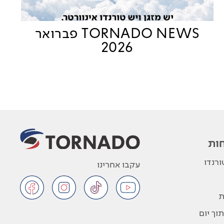
TORNADO NEWS פברואר
2026
ות
רנדו
עקבו אחרינו
ת
וך יום