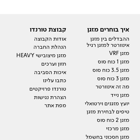
איך בוחרים מזגן
קבוצת טורנדו
ההבדלים בין מזגן
אודות הקבוצה
אינוורטר למזגן רגיל
הנהלת החברה
מזגן VRF
מזגן מיצובישי HEAVY
מזגן 1 כוח סוס
חזון וערכים
מזגן 3.5 כוח סוס
איכות הסביבה
מזגן 3 כוח סוס
כתבו עלינו
מה זה אינוורטר
טורנדו פרויקטים
מזגן נייד
הצהרת נגישות
יועץ מזגנים וירטואלי
מפת אתר
טיפים לבחירת מזגן
מזגן 2 כוח סוס
מזגן מרכזי
מזגן חסכוני בחשמל