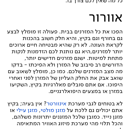
כל מה שאין לכם צורך בו.
אוורור
הפכו את כל המזרנים בבית. פעולה זו מומלץ לבצע
גם בחורף וגם בקיץ, והיא חלק חשוב בהכנות
לקראת העונה. לא רק שהיא מבטיחה חיים ארוכים
יותר למזרנים,היא גם נותנת לכם הזדמנות לנקות
מתחת למיטות. ישנם מזרנים חדישים יותר,
הדורשים רב סיבוב של המזרן ולא הפיכתו - בדקו
מה מצב המזרנים שלכם. כמו כן, מומלץ לשאוב עם
שואב אבק את החלק העליון של המזרן לפני ואחרי
היפוכו. אם אתם סובלים מאלרגיות בקיץ, השקיעו
במזרן או במצעים היפואלרגניים.
לא בטוחים לגבי מערכת
אינוורטר
? אין בעיה; בקיץ
אתם יכולים גם ללכת על
מזגן מולטי
,
מזגן עילי
או
מזגן נייד. כמובן שלכל המזגנים יתרונות משלהם,
והכל תלוי מהי מערכת מיזוג האוויר המתאימה