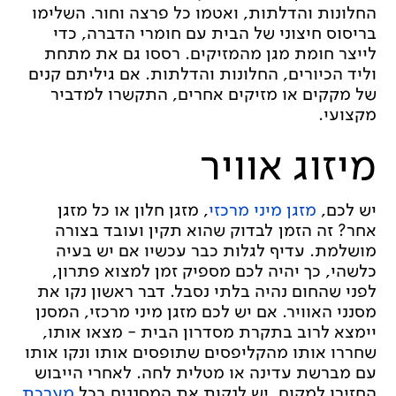
החלונות והדלתות, ואטמו כל פרצה וחור. השלימו
בריסוס חיצוני של הבית עם חומרי הדברה, כדי
לייצר חומת מגן מהמזיקים. רססו גם את מתחת
וליד הכיורים, החלונות והדלתות. אם גיליתם קנים
של מקקים או מזיקים אחרים, התקשרו למדביר
מקצועי.
מיזוג אוויר
יש לכם,
מזגן מיני מרכזי
, מזגן חלון או כל מזגן
אחר? זה הזמן לבדוק שהוא תקין ועובד בצורה
מושלמת. עדיף לגלות כבר עכשיו אם יש בעיה
כלשהי, כך יהיה לכם מספיק זמן למצוא פתרון,
לפני שהחום נהיה בלתי נסבל. דבר ראשון נקו את
מסנני האוויר. אם יש לכם מזגן מיני מרכזי, המסנן
יימצא לרוב בתקרת מסדרון הבית - מצאו אותו,
שחררו אותו מהקליפסים שתופסים אותו ונקו אותו
עם מברשת עדינה או מטלית לחה. לאחרי הייבוש
החזירו למקום. יש לנקות את המסננים בכל
מערכת