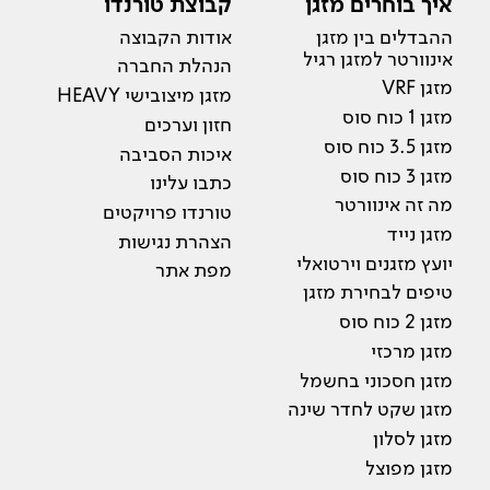
איך בוחרים מזגן
קבוצת טורנדו
ההבדלים בין מזגן
אודות הקבוצה
אינוורטר למזגן רגיל
הנהלת החברה
מזגן VRF
מזגן מיצובישי HEAVY
מזגן 1 כוח סוס
חזון וערכים
מזגן 3.5 כוח סוס
איכות הסביבה
מזגן 3 כוח סוס
כתבו עלינו
מה זה אינוורטר
טורנדו פרויקטים
מזגן נייד
הצהרת נגישות
יועץ מזגנים וירטואלי
מפת אתר
טיפים לבחירת מזגן
מזגן 2 כוח סוס
מזגן מרכזי
מזגן חסכוני בחשמל
מזגן שקט לחדר שינה
מזגן לסלון
מזגן מפוצל