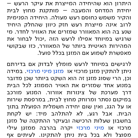
היתרון הוא שהיחידה המייצרת את עיקר הרעש –
יחידת המדחס והמעבה – מותקנת מחוץ לבית
והקיר משמש כחוסם רעש מעולה. היחידה הפנימית
לרוב אינה מייצרת רעש חזק כיוון שהחלק היחיד
שנע בה הוא המאוורר שמזרים את האוויר לחדר. מי
שרגיש במיוחד אפילו לרעש הזה ,יכול לבחור את
המהירות האיטית ביותר של המאוורר, כזו שבקושי
מאפשרת לשמוע אם המזגן בכלל פועל.
לרגישים במיוחד לרעש מומלץ לבדוק אם בדירתם
ניתן להתקין מזגן מרכזי או
מזגן מיני מרכזי
. במידה
וכן, הרי שסוג מזגן זה הוא השקט ביותר שכן מדובר
במנוע אחד שמזרים את האויר הממוזג לכל הבית
דרך מערכת של צינורות אוורור. המנוע מורכב
במיקום נסתר ומרוחק מחוץ לבית, במרפסת שירות
או על הגג, ואין שום יחידה חשמלית הפועלת בתוך
הבית. אבל רגע, לא להתלהב מיד: יש לקחת
בחשבון שעלות הרכישה ובעיקר ההתקנה של מזגן
מרכזי או
מיני מרכזי
יקרה בהרבה ממזגן עילי
מפוצל ולא בכל בית ניתן להתקינו. לעיתים אף