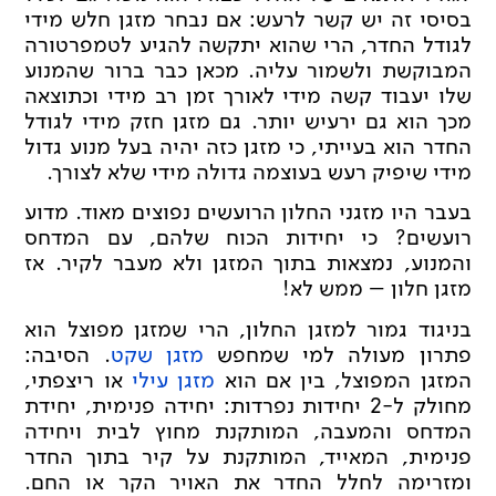
בסיסי זה יש קשר לרעש: אם נבחר מזגן חלש מידי
לגודל החדר, הרי שהוא יתקשה להגיע לטמפרטורה
המבוקשת ולשמור עליה. מכאן כבר ברור שהמנוע
שלו יעבוד קשה מידי לאורך זמן רב מידי וכתוצאה
מכך הוא גם ירעיש יותר. גם מזגן חזק מידי לגודל
החדר הוא בעייתי, כי מזגן כזה יהיה בעל מנוע גדול
מידי שיפיק רעש בעוצמה גדולה מידי שלא לצורך.
בעבר היו מזגני החלון הרועשים נפוצים מאוד. מדוע
רועשים? כי יחידות הכוח שלהם, עם המדחס
והמנוע, נמצאות בתוך המזגן ולא מעבר לקיר. אז
מזגן חלון – ממש לא!
בניגוד גמור למזגן החלון, הרי שמזגן מפוצל הוא
פתרון מעולה למי שמחפש
מזגן שקט
. הסיבה:
המזגן המפוצל, בין אם הוא
מזגן עילי
או ריצפתי,
מחולק ל-2 יחידות נפרדות: יחידה פנימית, יחידת
המדחס והמעבה, המותקנת מחוץ לבית ויחידה
פנימית, המאייד, המותקנת על קיר בתוך החדר
ומזרימה לחלל החדר את האויר הקר או החם.