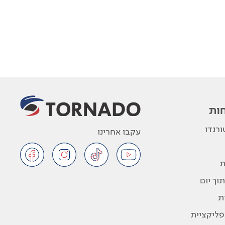
ות
רנדו
עקבו אחרינו
ת
וך יום
ת
פליקציית