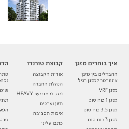
איך בוחרים מזגן
קבוצת טורנדו
הדר
ההבדלים בין מזגן
אודות הקבוצה
פתרו
אינוורטר למזגן רגיל
נפוצ
הנהלת החברה
מזגן VRF
שימו
מזגן מיצובישי HEAVY
מזגן 1 כוח סוס
תחזו
חזון וערכים
מזגן 3.5 כוח סוס
הפע
איכות הסביבה
מזגן 3 כוח סוס
סרטו
כתבו עלינו