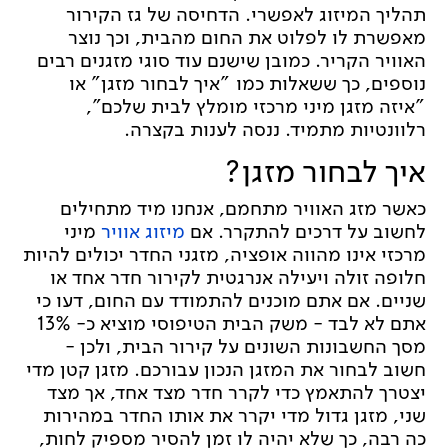
תהליך המיזוג לאפשרי. הדחיסה של גז הקירור
מאפשרת לו לפלוט את החום מהבית, וכך נוצר
האוויר הקריר. כמובן שישנם עוד סוגי מזגנים רבים
נוספים, כך ששאלות כמו "איך לבחור מזגן" או
"איזה מזגן מיני מרכזי מומלץ לבית שלכם",
רלוונטיות מתמיד. ננסה לענות בקצרה.
איך לבחור מזגן?
כאשר מזג האוויר מתחמם, אנחנו מיד מתחילים
לחשוב על דרכים להתקרר. אם
מיזוג אוויר
מיני
מרכזי אינו מהווה אופציה, מזגני החדר יכולים להיות
חלופה זולה ויעילה אנרגטית לקירור חדר אחד או
שניים. אם אתם מוכנים להתמודד עם החום, דעו כי
אתם לא לבד - משק הבית הטיפוסי מוציא כ- 13%
מסך החשבונות השונים על קירור הבית, ולכן -
חשוב לבחור את המזגן הנכון עבורכם. מזגן קטן מדי
יצטרך להתאמץ כדי לקרר חדר מצד אחד, אך מצד
שני, מזגן גדול מדי יקרר את אותו החדר במהירות
כה רבה, כך שלא יהיה לו זמן להסיר מספיק לחות,