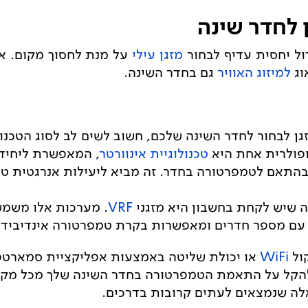
 לחדר שינה
ול יחסית עדיף לבחור
מזגן עילי
על מנת לחסוך מקום. א
וג
למיזוג האוויר
גם בחדר השינה.
גן לבחור לחדר השינה שלכם, חשוב לשים לב לסוג הטכנ
ופולרית אחת היא
טכנולוגיית אינוורטר
, המאפשרת ליחיד
התאם לטמפרטורה בחדר. זה מביא ליעילות אנרגטית טובה
יה שיש לקחת בחשבון היא מזגני
VRF
. מערכות אלו משמשו
ם עם מספר חדרים ומאפשרות בקרת טמפרטורה אינדיבידו
ול
WiFi
או יכולת שליטה באמצעות אפליקציית סמארטפו
להקל על התאמת הטמפרטורה בחדר השינה שלך מכל מקום,
אלה שנמצאים לעתים קרובות בדרכים.