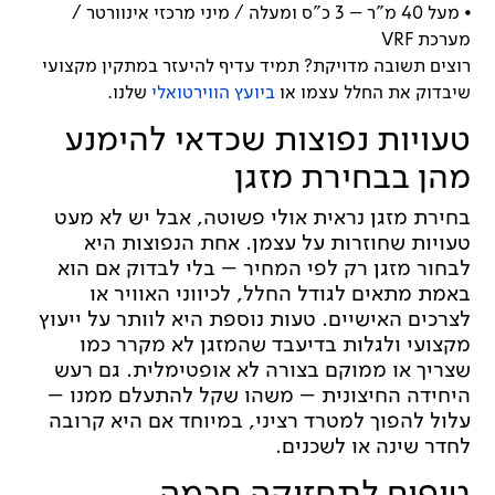
⦁
מעל 40 מ"ר – 3 כ"ס ומעלה / מיני מרכזי אינוורטר /
מערכת VRF
רוצים תשובה מדויקת? תמיד עדיף להיעזר במתקין מקצועי
שיבדוק את החלל עצמו או
ביועץ הווירטואלי
שלנו.
טעויות נפוצות שכדאי להימנע
מהן בבחירת מזגן
בחירת מזגן נראית אולי פשוטה, אבל יש לא מעט
טעויות שחוזרות על עצמן. אחת הנפוצות היא
לבחור מזגן רק לפי המחיר – בלי לבדוק אם הוא
באמת מתאים לגודל החלל, לכיווני האוויר או
לצרכים האישיים. טעות נוספת היא לוותר על ייעוץ
מקצועי ולגלות בדיעבד שהמזגן לא מקרר כמו
שצריך או ממוקם בצורה לא אופטימלית. גם רעש
היחידה החיצונית – משהו שקל להתעלם ממנו –
עלול להפוך למטרד רציני, במיוחד אם היא קרובה
לחדר שינה או לשכנים.
טיפים לתחזוקה חכמה