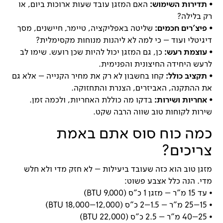
⦁
תדירות השימוש:
האם המזגן עובד שעות ארוכות ביום, או
רק בלילה?
⦁
פיצ'רים חכמים:
שליטה באפליקציה, טיימר, חיישנים, מסך
דיגיטלי ועוד – כי למה לא ליהנות מנוחות מקסימלית?
⦁
עוצמת רעש:
כן, גם המזגן יכול להיות שכן רועש. שימו לב
לרעש היחידה החיצונית והפנימית.
⦁
תקציב כולל:
קחו בחשבון לא רק את מחיר הקנייה – אלא גם
את ההתקנה, האביזרים, הצנרת והתחזוקה.
⦁
אחריות ושירות:
בדקו מה כוללת האחריות, ולכמה זמן.
שירות לקוחות טוב שווה הרבה שקט.
כמה כוח סוס אתם באמת
צריכים?
מזגן טוב הוא כזה שעובד ביעילות – לא חזק מדי ולא חלש
מדי. הנה כלל אצבע פשוט:
⦁
עד 15 מ"ר – מזגן 1 כ"ס (9,000 BTU)
⦁
15–25 מ"ר – 1.5–2 כ"ס (12,000–18,000 BTU)
⦁
25–40 מ"ר – 2.5 כ"ס (22,000 BTU)