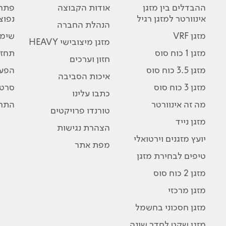
ההבדלים בין מזגן
אודות הקבוצה
פתרו
אינוורטר למזגן רגיל
נפוצ
הנהלת החברה
מזגן VRF
שימו
מזגן מיצובישי HEAVY
מזגן 1 כוח סוס
תחזו
חזון וערכים
מזגן 3.5 כוח סוס
הפע
איכות הסביבה
מזגן 3 כוח סוס
סרטו
כתבו עלינו
מה זה אינוורטר
התרג
טורנדו פרויקטים
מזגן נייד
הצהרת נגישות
יועץ מזגנים וירטואלי
מפת אתר
טיפים לבחירת מזגן
מזגן 2 כוח סוס
מזגן מרכזי
מזגן חסכוני בחשמל
מזגן שקט לחדר שינה