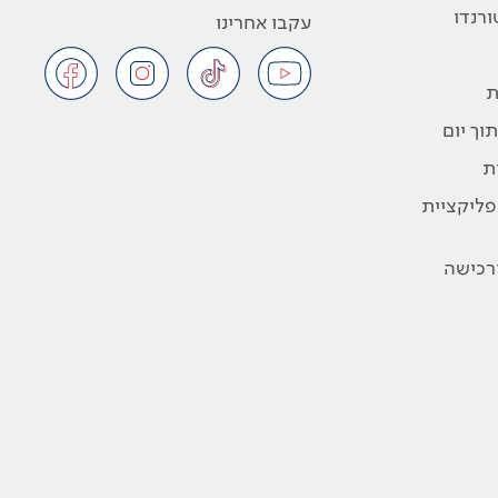
רנדו
עקבו אחרינו
ת
וך יום
ת
פליקציית
ורכישה