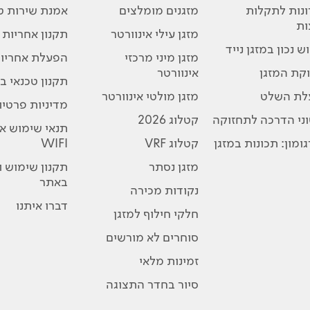
נות לתקלות
מזגנים מומלצים
אמנת שירות טו
ות
מזגן עילי אינוורטר
תקנון אחריות
ש נכון במזגן נייד
מזגן מיני מרכזי
הפעלת אחריו
קת המזגן
אינוורטר
תקנון טכנאי בת
לת השלט
מזגן מולטי אינוורטר
מדיניות פרטיו
ני הדרכה לתחזוקה
קטלוג 2026
תנאי שימוש א
ומון: תכונות במזגן
קטלוג VRF
WIFI
מזגן נסתר
תקנון שימוש 
באתר
נקודות מכירה
דברו איתנו
חלקי חילוף למזגן
סוחרים לא מורשים
זמינות מלאי
סיור בחדר התצוגה