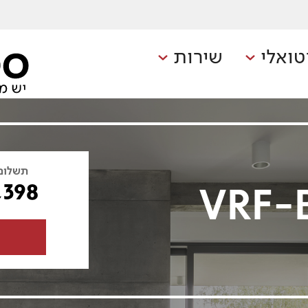
טואלי
שירות
תשלום
,398
VRF-