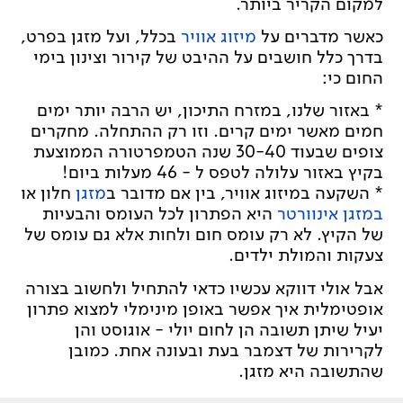
למקום הקריר ביותר.
כאשר מדברים על
מיזוג אוויר
בכלל, ועל מזגן בפרט,
בדרך כלל חושבים על ההיבט של קירור וצינון בימי
החום כי:
* באזור שלנו, במזרח התיכון, יש הרבה יותר ימים
חמים מאשר ימים קרים. וזו רק ההתחלה. מחקרים
צופים שבעוד 30-40 שנה הטמפרטורה הממוצעת
בקיץ באזור עלולה לטפס ל - 46 מעלות ביום!
* השקעה במיזוג אוויר, בין אם מדובר ב
מזגן
חלון או
במזגן אינוורטר
היא הפתרון לכל העומס והבעיות
של הקיץ. לא רק עומס חום ולחות אלא גם עומס של
צעקות והמולת ילדים.
אבל אולי דווקא עכשיו כדאי להתחיל ולחשוב בצורה
אופטימלית איך אפשר באופן מינימלי למצוא פתרון
יעיל שיתן תשובה הן לחום יולי - אוגוסט והן
לקרירות של דצמבר בעת ובעונה אחת. כמובן
שהתשובה היא מזגן.