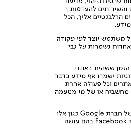
 פרטים וזיהוי, מניעת
 והשירותים להעדפותיך
ם הרלבנטיים אליך, הכל
מידע.
של משתמש יוצר לפי פקודה
אחרות נשמרות על גבי
ך הזמן ששהית באתרי
ול שהעוגיות ישמרו אף מידע בדבר
תרים וכל פעולה אחרת
ק מחשביה או של מי מטעמה
12. עוגיות המופעלות באתר עשויות להיות גם מטעם צד ג' – למשל עוגיות של חברת Google כגון אלו
המוטמעות תוך שימוש ב- Google Analytics ו/או שימוש בכלים של חברת Facebook בהם עושה