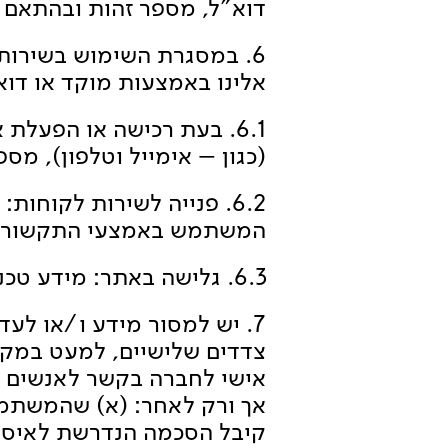
דוא"ל, מספר זהות ובהתאם ל
6. במסגרת השימוש בשירות
אלינו באמצעות מוקד או דוא"
6.1. בעת רכישה או הפעלת
(כגון – אימייל וטלפון), מס
6.2. פנייה לשירות לקוחו
המשתמש באמצעי התקשורת 
6.3. גלישה באתר: מידע טכני ומזהים דיגיטליים (כמפורט בחלק ה- Cookies להלן).
7. יש למסור מידע ו/או לעד
צדדים שלישיים, למעט במקר
אישי לחברה בקשר לאנשים א
אך ורק לאחר: (א) שהמשתמש 
קיבל הסכמה הנדרשת לאיסוף