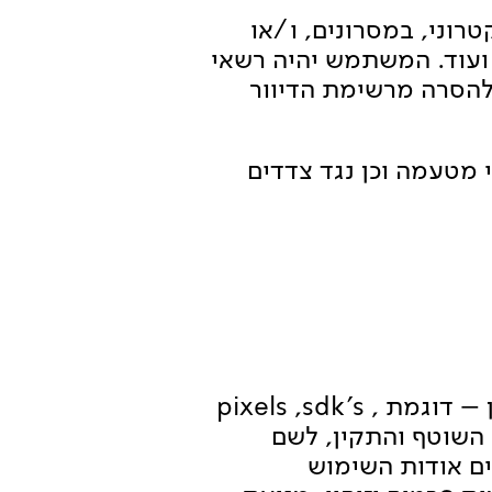
רוני, במסרונים, ו/או
 ועוד. המשתמש יהיה רשאי
הסרה מרשימת הדיוור
י מטעמה וכן נגד צדדים
9. לידיעתך – השירותים משתמשים בתוכנות צוברות מידע, בעוגיות ודומיהן – דוגמת pixels ,sdk's ,
") לצורך תפעולם השוטף והתקין, לשם
ים אודות השימוש